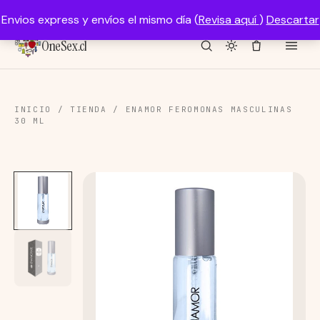
Saltar
QUE 100% DISCRETO
ASESORIA SIN PREJUICIOS
Envios express y envíos el mismo día (
Revisa aquí
)
Descartar
al
contenido
OneSex.cl
INICIO
/
TIENDA
/
ENAMOR FEROMONAS MASCULINAS
30 ML